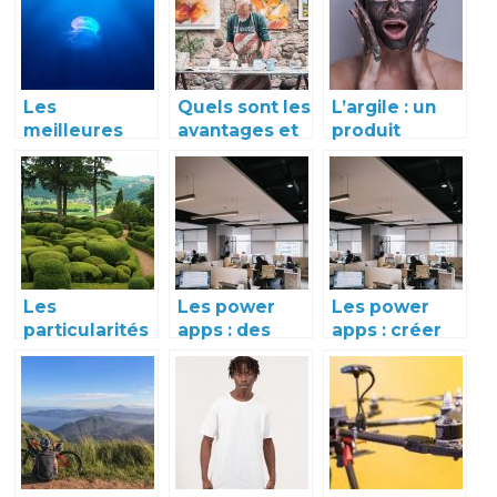
?
bois
tendances
Les
Quels sont les
L’argile : un
meilleures
avantages et
produit
destinations
les
naturel pour
du globe pour
inconvénients
entretenir
des
des activités
votre peau
découvertes
en plein air ?
pendant vos
uniques de la
vacances
faune sous-
marine
Les
Les power
Les power
particularités
apps : des
apps : créer
des jardins
outils
une
suspendus de
microsoft
application
Marqueyssac
pour
pour des
entreprise
activités en
nature