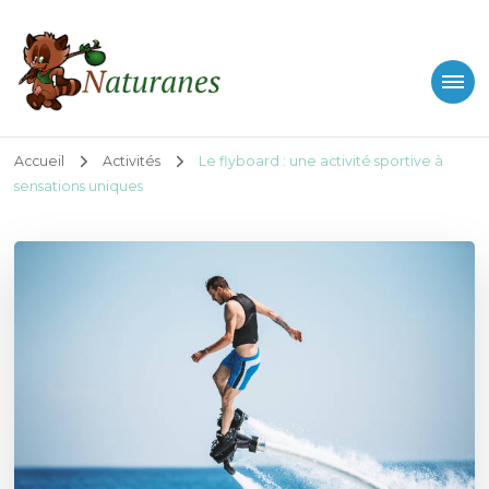
Naturanes
Blog sport nature et plein air
Accueil
Activités
Le flyboard : une activité sportive à
sensations uniques