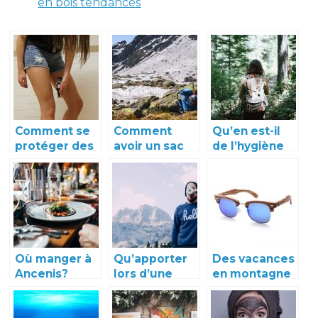
en bois tendances
Comment se
Comment
Qu’en est-il
protéger des
avoir un sac
de l’hygiène
moustiques
d’alpinisme
du voyageur
en camping?
complet et
en trek?
léger?
Où manger à
Qu’apporter
Des vacances
Ancenis?
lors d’une
en montagne
excursion
avec des
dans la nature
lunettes en