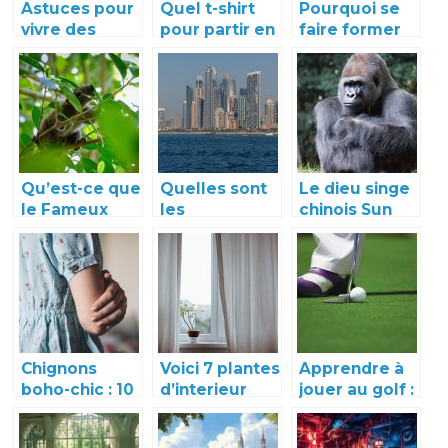
Astuces pour
Quel t-shirt
Pourquoi se
vivre des
pour partir en
faire former
voyages a
vacances en
aux metiers
velo
camping ?
du drone
inoubliables
Qu’est-ce que
Quelles sont
Le dieu singe
le Fameux
les
chinois Sun
Jungle
différentes
Wukong
Habitat ?
activités à
faire à Dubaï
?
Chignons
Voici 7 plantes
Apprendre à
boho-chic : 10
d’interieur
jouer au golf :
exemples
porte-
pour quelles
dignes d’être
bonheur
raisons et