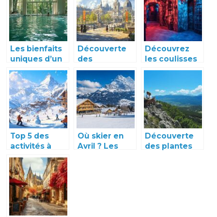
épinglés
comment
bien débuter
?
Les bienfaits
Découverte
Découvrez
uniques d’un
des
les coulisses
séjour
principaux
du plus grand
thalasso à
musées à ne
escape game
Vichy pour
pas manquer
immersif de
votre bien-
lors d’un
France à Paris
être
séjour dans
une capitale
européenne
Top 5 des
Où skier en
Découverte
activités à
Avril ? Les
des plantes
faire en hiver
meilleures
médicinales
à Saint-Lary-
destinations
de Font-
Soulan : Entre
pour un ski de
Romeu :
thermalisme
printemps
balades
et relaxation
nature autour
de La