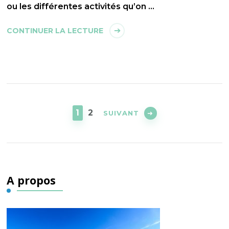
ou les différentes activités qu’on …
CONTINUER LA LECTURE
Pagination
des
PAGE
PAGE
1
2
SUIVANT
publications
A propos