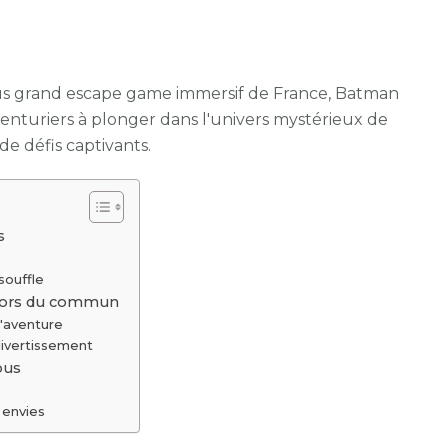
plus grand escape game immersif de France, Batman
venturiers à plonger dans l'univers mystérieux de
de défis captivants.
s
souffle
e hors du commun
l'aventure
divertissement
ous
 envies