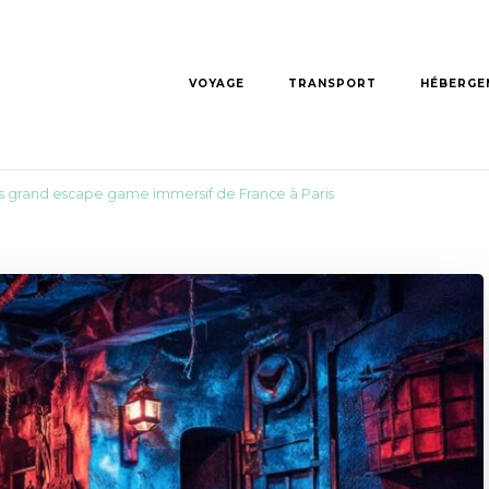
VOYAGE
TRANSPORT
HÉBERGE
us grand escape game immersif de France à Paris