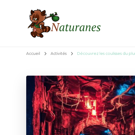
Naturanes
Blog sport nature et plein air
Accueil
Activités
Découvrez les coulisses du pl