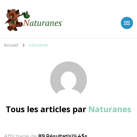
Naturanes
Blog sport nature et plein air
Accueil
naturanes
Tous les articles par
Naturanes
Affichage de
89 Résultat(s)%4$s