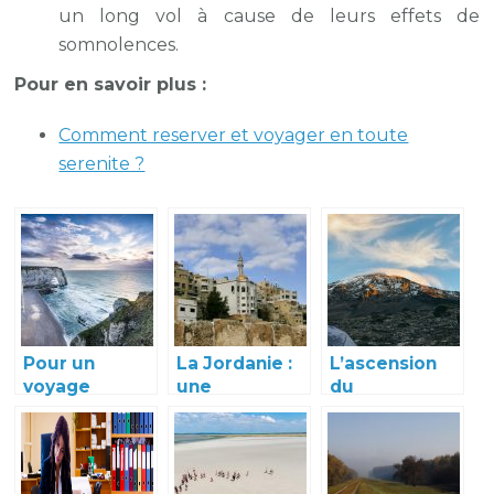
un long vol à cause de leurs effets de
somnolences.
Pour en savoir plus :
Comment reserver et voyager en toute
serenite ?
Pour un
La Jordanie :
L’ascension
voyage
une
du
insolite en
destination de
Kilimandjaro,
France
choix ?
l’expérience
d’une vie ?