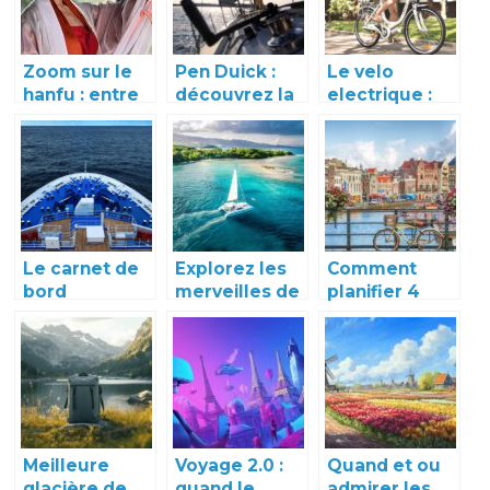
Zoom sur le
Pen Duick :
Le velo
hanfu : entre
découvrez la
electrique :
tradition et
légende de
un choix
mode
ces voiliers
incontournable
mythiques
pour la
mobilite
urbaine du
futur
Le carnet de
Explorez les
Comment
bord
merveilles de
planifier 4
minimaliste :
la
jours à
un voyage
guadeloupe
Amsterdam :
sans bagages
avec un
itinéraire et
superflus
catamaran
conseils
pratiques
Meilleure
Voyage 2.0 :
Quand et ou
glacière de
quand le
admirer les