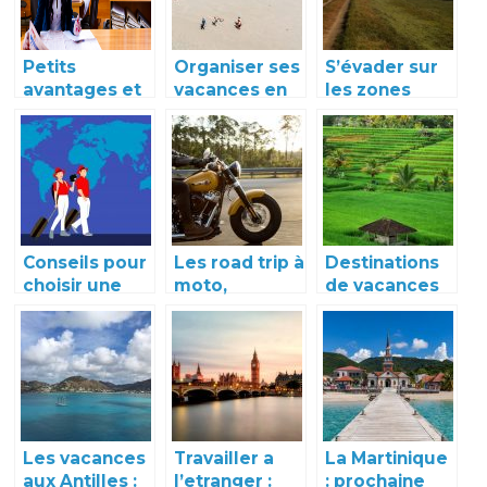
Petits
Organiser ses
S’évader sur
avantages et
vacances en
les zones
inconvénients
Normandie,
forestières
d’un voyage
comment s’y
vertes
en Indonésie
prendre ?
Conseils pour
Les road trip à
Destinations
choisir une
moto,
de vacances
destination
pourquoi
en campagne
pour votre
devriez-vous
asiatique
prochain
l’essayer ?
voyage
Les vacances
Travailler a
La Martinique
aux Antilles :
l’etranger :
: prochaine