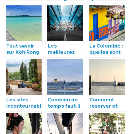
pensez à
notre tour du
destination
louer une
monde des
pour les
voiture !
pays les plus
vacances
sollicites
Tout savoir
Les
La Colombie :
sur Koh Rong
meilleures
quelles sont
Samloem
destinations
les villes à
touristiques a
visiter ?
ne pas
manquer au
Mexique
Les sites
Combien de
Comment
incontournables
temps faut-il
reserver et
lors d’un
passer en
voyager en
voyage en
mediterranee
toute
Italie
pour une
serenite ?
croisiere ?