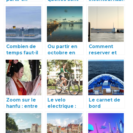
excursion sur
les villes à
lors d’un
l’île d’Yeu ?
visiter ?
voyage en
Italie
Combien de
Ou partir en
Comment
temps faut-il
octobre en
reserver et
passer en
toute
voyager en
mediterranee
securite ?
toute
pour une
serenite ?
croisiere ?
Zoom sur le
Le velo
Le carnet de
hanfu : entre
electrique :
bord
tradition et
un choix
minimaliste :
mode
incontournable
un voyage
pour la
sans bagages
mobilite
superflus