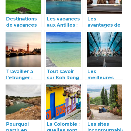
Destinations
Les vacances
Les
de vacances
aux Antilles :
avantages de
en campagne
pensez à
choisir une
asiatique
louer une
voiture de
voiture !
location pour
ses vacances
aux Antilles
Travailler a
Tout savoir
Les
l’etranger :
sur Koh Rong
meilleures
notre tour du
Samloem
destinations
monde des
touristiques a
pays les plus
ne pas
sollicites
manquer au
Mexique
Pourquoi
La Colombie :
Les sites
partir en
quelles sont
incontournables