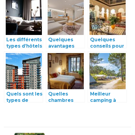
à Argelès-sur-
profitez des
Mer
avantages
Les différents
Quelques
Quelques
types d’hôtels
avantages
conseils pour
pour les
des gites
l’achat d’un
vacances
KinKyee
Riad à
Marrakech
Quels sont les
Quelles
Meilleur
types de
chambres
camping à
logements à
d’hôtes
Andernos-les-
privilégier au
choisir à le
Bains pour
cours d’un
Puy en Velay ?
des vacances
voyage ?
inoubliables :
Navigation
soirées à